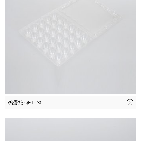
鸡蛋托 QET-30