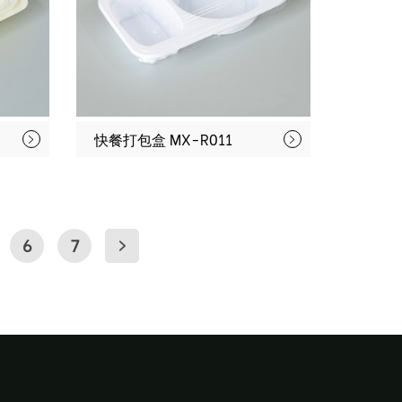
快餐打包盒 MX-R011
6
7