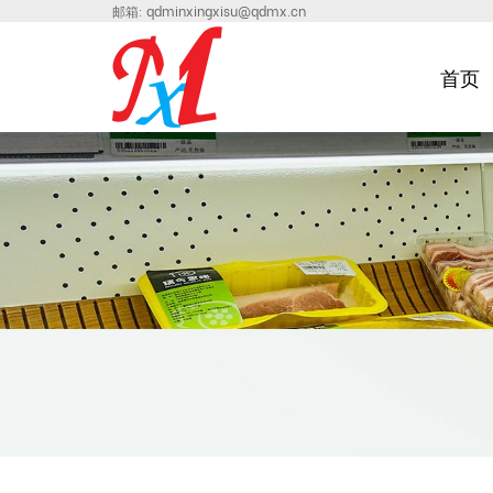
邮箱:
qdminxingxisu@qdmx.cn
首页