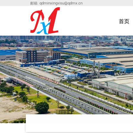
邮箱:
qdminxingxisu@qdmx.cn
首页