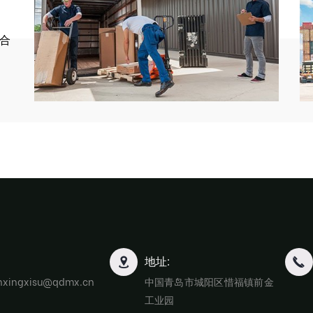
合
地址:
nxingxisu@qdmx.cn
中国青岛市城阳区惜福镇前金
工业园