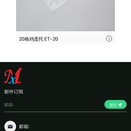
20格鸡蛋托 ET-20
圆
邮件订阅
提交
邮箱: