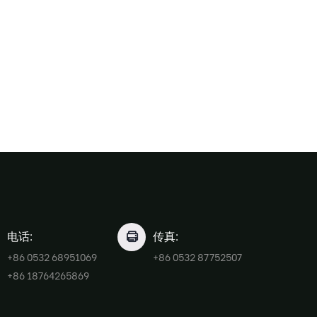
电话:
传真:
+86 0532 68951069
+86 0532 87752507
+86 18764265869