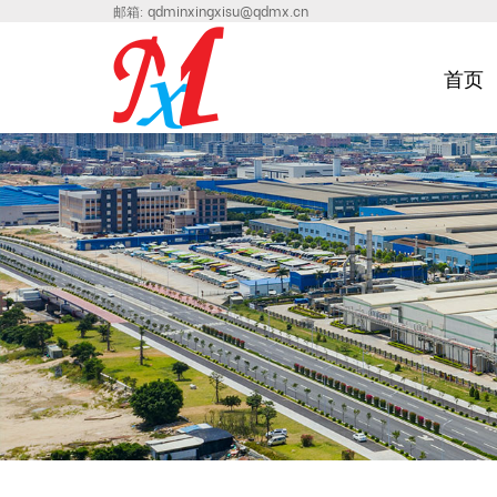
邮箱:
qdminxingxisu@qdmx.cn
首页