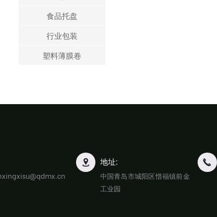
食品托盘
行业包装
塑料薄膜卷
地址:
nxingxisu@qdmx.cn
中国青岛市城阳区惜福镇前金
工业园