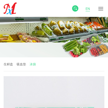
EN
生鲜盘
吸血垫
冰袋