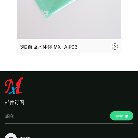
3联自吸水冰袋 MX-AIP03
六
邮件订阅
提交