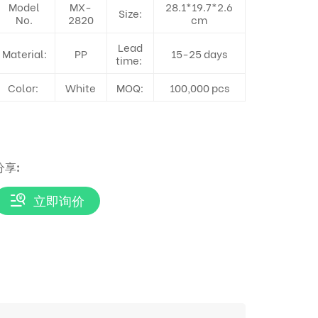
Model
MX-
28.1*19.7*2.6
Size:
No.
2820
cm
Lead
Material:
PP
15-25 days
time:
Color:
White
MOQ:
100,000 pcs
分享:
立即询价