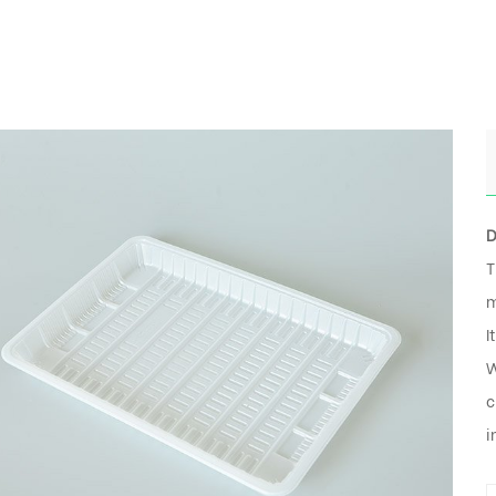
D
T
m
I
W
c
i