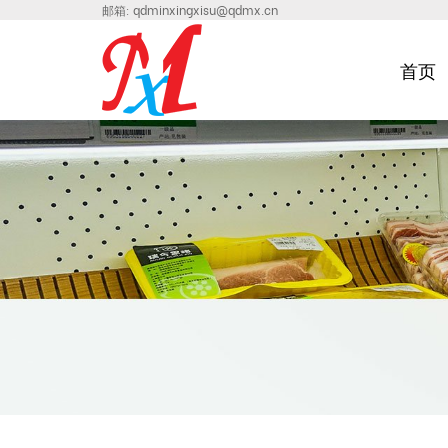
邮箱:
qdminxingxisu@qdmx.cn
首页