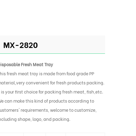
MX-2820
isposable Fresh Meat Tray
his fresh meat tray is made from food grade PP
aterial,very convenient for fresh products packing.
t is your first choice for packing fresh meat, fish,etc.
e can make this kind of products according to
ustomers' requirements, welcome to customize,
ncluding shape, logo, and packing.