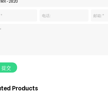
提交
ated Products