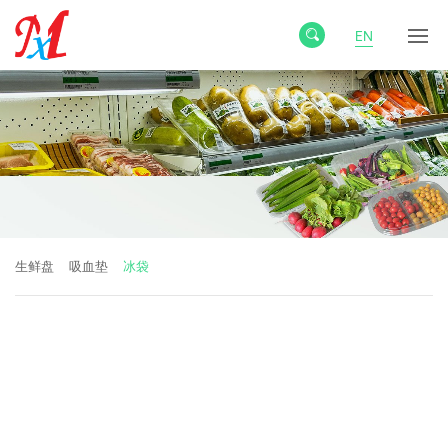
EN
生鲜盘
吸血垫
冰袋